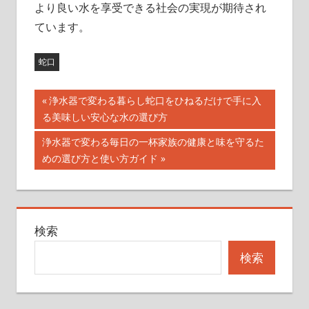
より良い水を享受できる社会の実現が期待され
ています。
蛇口
投
前
浄水器で変わる暮らし蛇口をひねるだけで手に入
の
る美味しい安心な水の選び方
稿
記
次
浄水器で変わる毎日の一杯家族の健康と味を守るた
ナ
事:
の
めの選び方と使い方ガイド
記
ビ
事:
ゲ
検索
ー
検索
シ
ョ