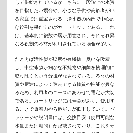
して供給されているが、さらに一段階上の水質
を目指したい場合や、小さな子供や高齢者がい
る家庭では重宝される。浄水器の内部で中心的
な役割を果たすのがカートリッジである。これ
は、基本的に複数の層が用意され、それぞれ異
なる役割のろ材が利用されている場合が多い。
たとえば活性炭が塩素や有機物、臭いを吸着
し、中空糸膜が細かな不純物や細菌を物理的に
取り除くという分担がなされている。ろ材の材
質や構造によって除去できる物質や性能が異な
るため、利用者のニーズにあわせて選定が大切
である。カートリッジには寿命があり、使用す
ることで吸着力やろ過能力が低下していく。パ
ッケージや説明書には、交換目安（使用可能な
水量または期間）が記載されており、これを守