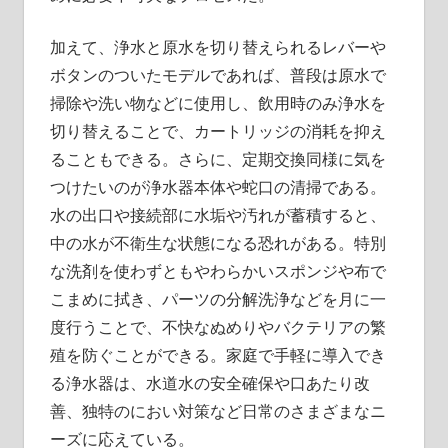
加えて、浄水と原水を切り替えられるレバーや
ボタンのついたモデルであれば、普段は原水で
掃除や洗い物などに使用し、飲用時のみ浄水を
切り替えることで、カートリッジの消耗を抑え
ることもできる。さらに、定期交換同様に気を
つけたいのが浄水器本体や蛇口の清掃である。
水の出口や接続部に水垢や汚れが蓄積すると、
中の水が不衛生な状態になる恐れがある。特別
な洗剤を使わずともやわらかいスポンジや布で
こまめに拭き、パーツの分解洗浄などを月に一
度行うことで、不快なぬめりやバクテリアの繁
殖を防ぐことができる。家庭で手軽に導入でき
る浄水器は、水道水の安全確保や口あたり改
善、独特のにおい対策など日常のさまざまなニ
ーズに応えている。