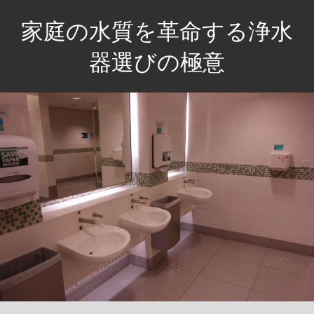
コ
家庭の水質を革命する浄水
ン
テ
器選びの極意
ン
安
ツ
心
へ
の
ス
水、
キ
健
ッ
康
プ
な
毎
日
を
手
に
入