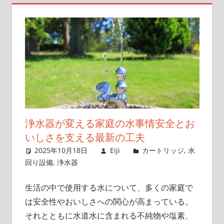
れ
よ
う！
浄水器が変える家庭の水事情安全とお
いしさを支える最新の工夫
2025年10月18日
Eiji
カートリッジ
,
水
回り設備
,
浄水器
生活の中で使用する水について、多くの家庭で
は安全性やおいしさへの関心が高まっている。
それとともに水道水に含まれる不純物や塩素、