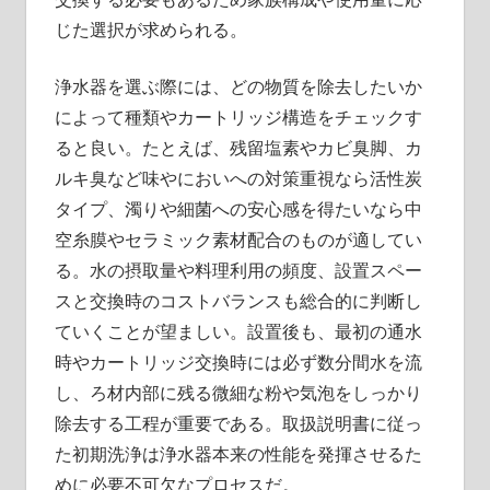
じた選択が求められる。
浄水器を選ぶ際には、どの物質を除去したいか
によって種類やカートリッジ構造をチェックす
ると良い。たとえば、残留塩素やカビ臭脚、カ
ルキ臭など味やにおいへの対策重視なら活性炭
タイプ、濁りや細菌への安心感を得たいなら中
空糸膜やセラミック素材配合のものが適してい
る。水の摂取量や料理利用の頻度、設置スペー
スと交換時のコストバランスも総合的に判断し
ていくことが望ましい。設置後も、最初の通水
時やカートリッジ交換時には必ず数分間水を流
し、ろ材内部に残る微細な粉や気泡をしっかり
除去する工程が重要である。取扱説明書に従っ
た初期洗浄は浄水器本来の性能を発揮させるた
めに必要不可欠なプロセスだ。