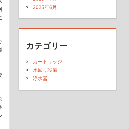
以
2025年6月
利
生
で
カテゴリー
製
。
カートリッジ
水回り設備
費
浄水器
求
浄
や