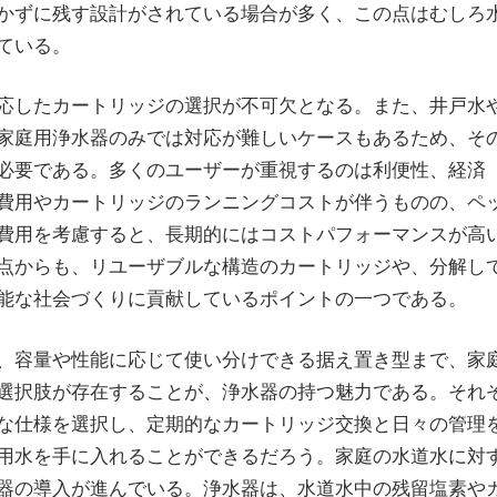
かずに残す設計がされている場合が多く、この点はむしろ
ている。
応したカートリッジの選択が不可欠となる。また、井戸水
家庭用浄水器のみでは対応が難しいケースもあるため、そ
必要である。多くのユーザーが重視するのは利便性、経済
費用やカートリッジのランニングコストが伴うものの、ペ
費用を考慮すると、長期的にはコストパフォーマンスが高
点からも、リユーザブルな構造のカートリッジや、分解し
能な社会づくりに貢献しているポイントの一つである。
、容量や性能に応じて使い分けできる据え置き型まで、家
選択肢が存在することが、浄水器の持つ魅力である。それ
な仕様を選択し、定期的なカートリッジ交換と日々の管理
用水を手に入れることができるだろう。家庭の水道水に対
器の導入が進んでいる。浄水器は、水道水中の残留塩素や