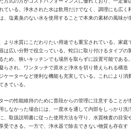
た方式の方がコストパフォーマンスに優れており、一定量
れている。浄水された水は飲用だけでなく、調理にも広く
は、塩素臭のない水を使用することで本来の素材の風味が
、より水質にこだわりたい用途でも重宝されている。家庭
器は広い分野で役立っている。蛇口に取り付けるタイプの
るため、狭いキッチンでも場所を取らずに設置可能である
凝らされ、ワンタッチで原水と浄水を切り替えられる構造
ジケーターなど便利な機能も充実している。これにより消
てきている。
ターの性能維持のために普段からの管理に注意することが
用しなかった場合には、一度水を通して内部をしっかり洗
に、取扱説明書に従った使用方法を守り、水質検査の目安
享受できる。一方で、浄水器で除去できない物質も存在す