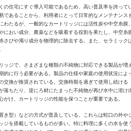
くの住宅にすぐ導入可能であるため、高い普及率を誇って
易であることから、利用者にとって日常的なメンテナンス
にわたるが、一般的なカートリッジには活性炭や中空糸膜
やにおい成分、農薬などを吸着する役割を果たし、中空糸
赤さびや濁り成分を物理的に除去する。また、セラミック
。
リッジで、さまざまな種類の不純物に対応できる製品が増
期的に行う必要がある。製品の仕様や家庭の使用状況によ
の交換が推奨されている。交換時期を過ぎて使用し続ける
が落ちたり、逆にろ材にたまった不純物が再び水中に溶け
心がけ、カートリッジの性能を保つことが重要である。
置き型）などの方式が普及している。これらは蛇口の外や
ッジを搭載しているものが多い。特に料理に多くの水を使