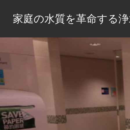
コ
ン
家庭の水質を革命する浄
テ
ン
安
ツ
心
へ
の
水、
ス
健
キ
康
ッ
な
プ
毎
日
を
手
に
入
れ