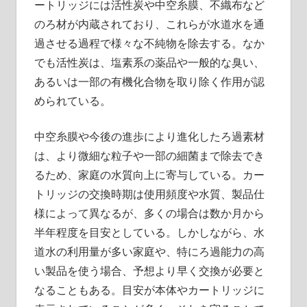
ートリッジには活性炭や中空糸膜、不織布など
のろ材が内蔵されており、これらが水道水を通
過させる過程で様々な不純物を除去する。なか
でも活性炭は、塩素系の薬品や一般的な臭い、
あるいは一部の有機化合物を取り除く作用が認
められている。
中空糸膜や今後の進歩により進化したろ過素材
は、より微細な粒子や一部の細菌まで除去でき
るため、家庭の水質向上に寄与している。カー
トリッジの交換時期は使用頻度や水質、製品仕
様によって異なるが、多くの場合は数か月から
半年程度を目安としている。しかしながら、水
道水の利用量が多い家庭や、特にろ過能力の高
い製品を使う場合、予想より早く交換が必要と
なることもある。目安が本体やカートリッジに