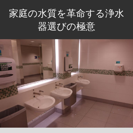
コ
家庭の水質を革命する浄水
ン
テ
器選びの極意
ン
安
ツ
心
へ
の
ス
水、
キ
健
ッ
康
プ
な
毎
日
を
手
に
入