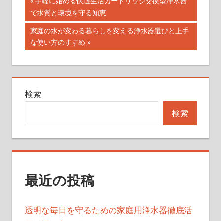
投
前
手軽に始める快適生活カートリッジ交換型浄水器
の
で水質と環境を守る知恵
稿
記
次
家庭の水が変わる暮らしを変える浄水器選びと上手
ナ
事:
の
な使い方のすすめ
記
ビ
事:
ゲ
検索
ー
検索
シ
ョ
ン
最近の投稿
透明な毎日を守るための家庭用浄水器徹底活